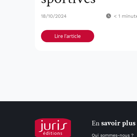
18/10/2024
< 1
minut
Lire l'article
En
savoir plus
Qui sommes-nous ?