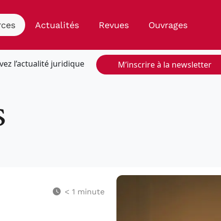
rces
Actualités
Revues
Ouvrages
vez l’actualité juridique
M’inscrire à la newsletter
s
< 1
minute