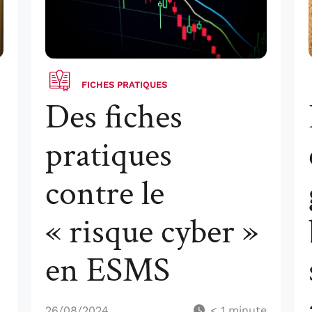
FICHES PRATIQUES
Des fiches
pratiques
contre le
« risque cyber »
en ESMS
26/08/2024
< 1
minute