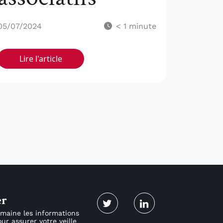
05/07/2024
< 1
minute
Lire l'article
er
maine les informations
ur assurer votre veille