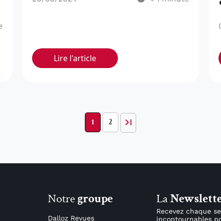
e
Lire l'article
1
2
Notre
groupe
La
Newslett
Recevez chaque se
Dalloz Revues
incontournables po