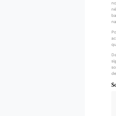
no
né
ba
na
Po
ac
qu
Da
si
so
de
S