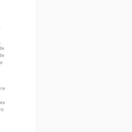
s
l
de
de
a
tre
Les
nt