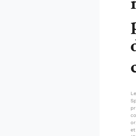
Le
Sp
pr
co
or
et