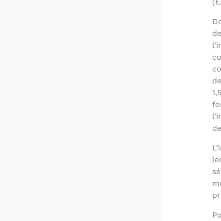
(E
Do
de
l’
co
co
de
1,
fo
l’
de
L’
le
sé
mo
pr
Po