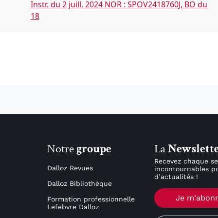
Instr. du 2 juill. 2024 NOR : SPOV2418760J, BO du
18
Notre
groupe
La
Newslett
Recevez chaque se
Dalloz Revues
incontournables po
d’actualités !
Dalloz Bibliothèque
Je m'abon
Formation professionnelle
Lefebvre Dalloz