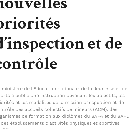
nouvelles
priorités
d’inspection et de
contrôle
 ministère de l’Éducation nationale, de la Jeunesse et de
orts a publié une instruction dévoilant les objectifs, les
iorités et les modalités de la mission d’inspection et de
ntrôle des accueils collectifs de mineurs (ACM), des
ganismes de formation aux diplômes du BAFA et du BAFD
 des établissements d’activités physiques et sportives