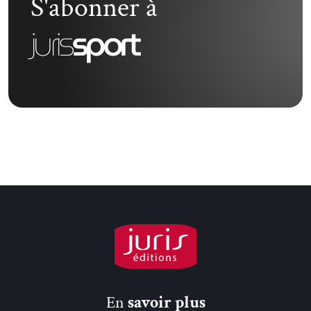
S'abonner à
juris
sport
En
savoir plus