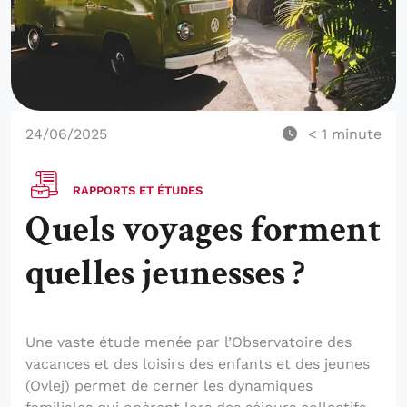
24/06/2025
< 1
minute
RAPPORTS ET ÉTUDES
Quels voyages forment
quelles jeunesses ?
Une vaste étude menée par l’Observatoire des
vacances et des loisirs des enfants et des jeunes
(Ovlej) permet de cerner les dynamiques