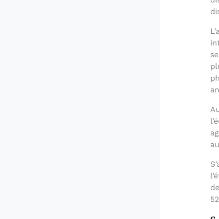
di
L’
in
se
pl
ph
an
Au
l’
ag
au
S’
l’
de
52