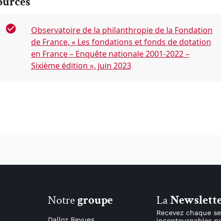
ources
Observatoire de la philanthropie de la Fondation
de France, « Les fondations et fonds de dotation
en France – Enquête nationale 2001-2022 –
Sixième édition », juin 2023
Notre
groupe
La
Newslett
Recevez chaque se
Dalloz Revues
incontournables po