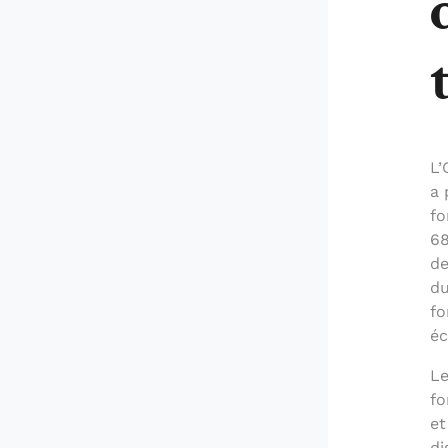
L’
a 
fo
68
de
du
fo
éc
Le
fo
et
di