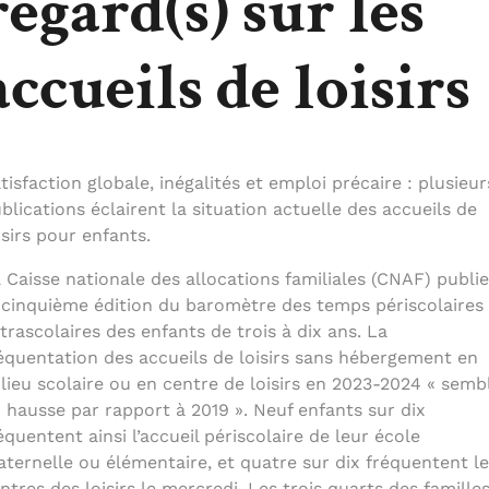
regard(s) sur les
accueils de loisirs
tisfaction globale, inégalités et emploi précaire : plusieur
blications éclairent la situation actuelle des accueils de
isirs pour enfants.
 Caisse nationale des allocations familiales (CNAF) publie
 cinquième édition du baromètre des temps périscolaires 
trascolaires des enfants de trois à dix ans. La
équentation des accueils de loisirs sans hébergement en
lieu scolaire ou en centre de loisirs en 2023-2024 « semb
 hausse par rapport à 2019 ». Neuf enfants sur dix
équentent ainsi l’accueil périscolaire de leur école
ternelle ou élémentaire, et quatre sur dix fréquentent le
ntres des loisirs le mercredi. Les trois quarts des famille