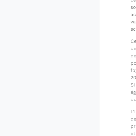
so
ac
va
sc
Ce
de
de
po
fo
20
Si
ég
qu
L’
de
pr
et