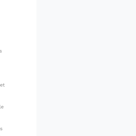
s
et
le
s
s