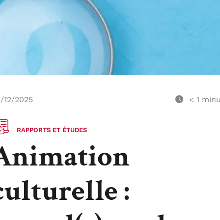
/12/2025
< 1
minu
RAPPORTS ET ÉTUDES
Animation
culturelle :