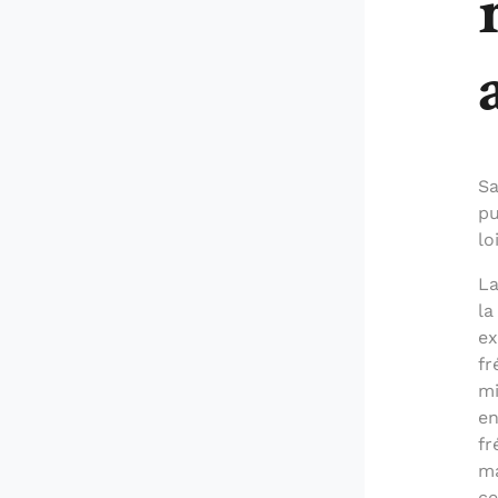
Sa
pu
lo
La
la
ex
fr
mi
en
fr
ma
ce