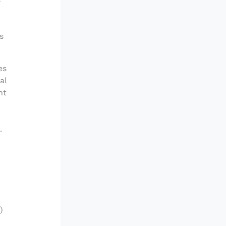
s
es
al
nt
.
)