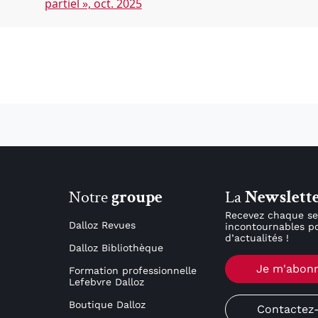
partiel », oct. 2025
Notre
groupe
La
Newslett
Recevez chaque se
Dalloz Revues
incontournables po
d’actualités !
Dalloz Bibliothèque
Je m'abon
Formation professionnelle
Lefebvre Dalloz
Boutique Dalloz
Contactez