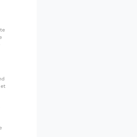
te
e
e
nd
 et
r
e