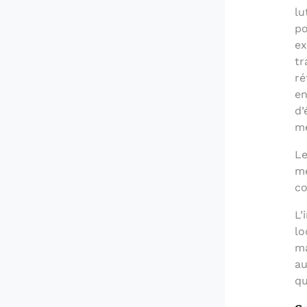
lu
po
ex
tr
ré
en
d’
mé
Le
mé
co
L’
lo
ma
au
qu