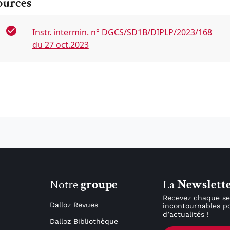
ources
Instr. intermin. n° DGCS/SD1B/DIPLP/2023/168
du 27 oct.2023
Notre
groupe
La
Newslett
Recevez chaque se
Dalloz Revues
incontournables po
d’actualités !
Dalloz Bibliothèque