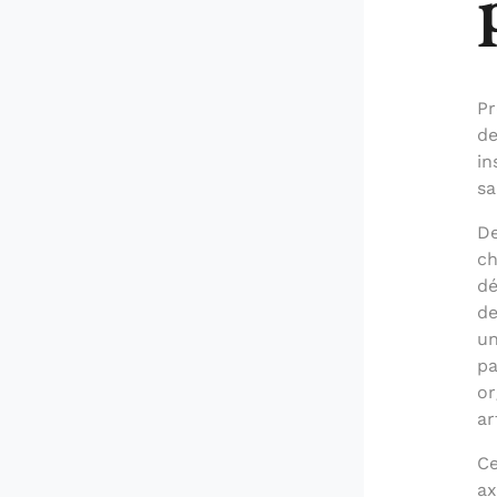
Pr
de
in
sa
De
ch
dé
de
un
pa
or
ar
Ce
ax