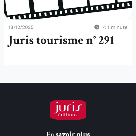
18/12/2025
< 1
minute
Juris tourisme n° 291
En
savoir plus