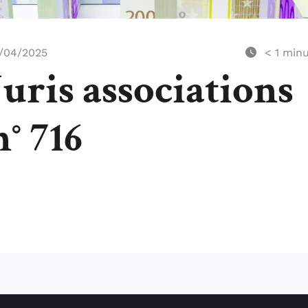
/04/2025
< 1
minu
Juris associations
n° 716