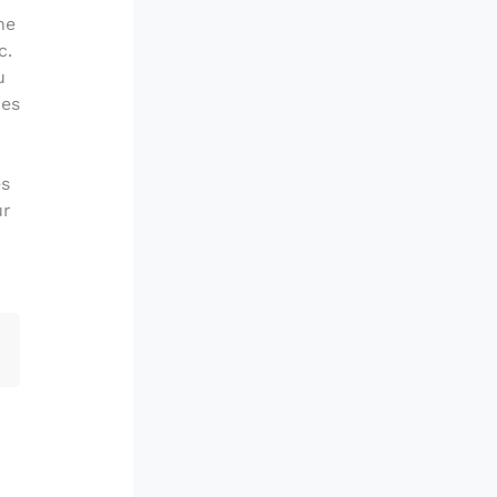
ne
c.
u
nes
es
ur