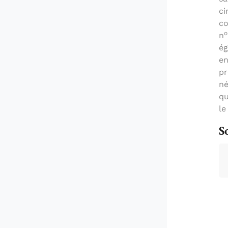
ci
co
o
n
ég
en
pr
né
qu
le
S