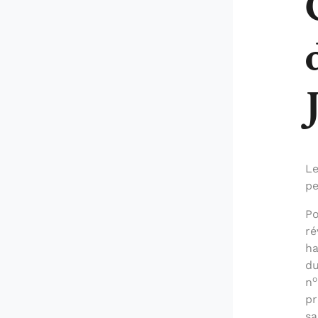
Le
pe
Po
ré
ha
du
o
n
pr
sa