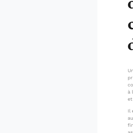
Un
pr
co
à 
et
Il
au
fi
as