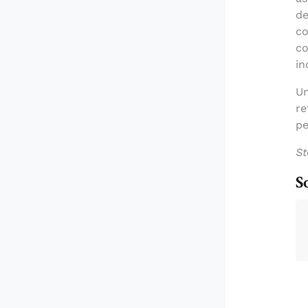
de
co
co
in
Un
re
pe
St
S