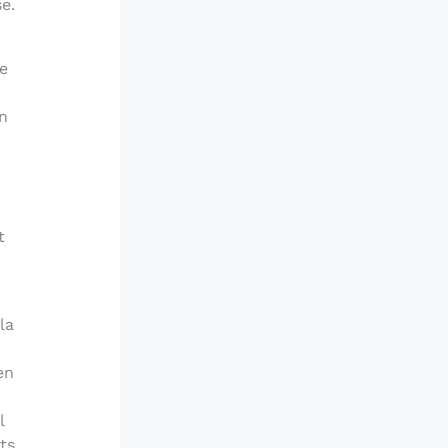
e.
r
re
n
t
la
en
l
ts