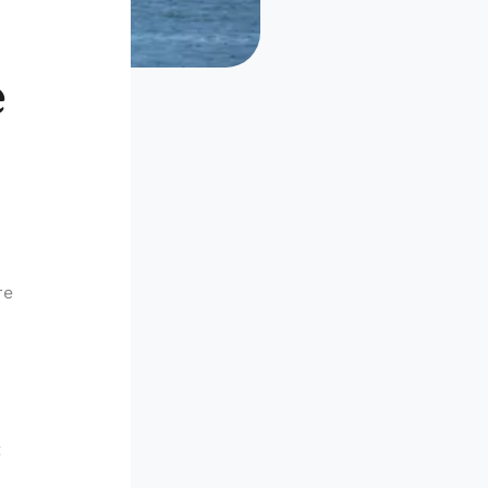
e
re
t