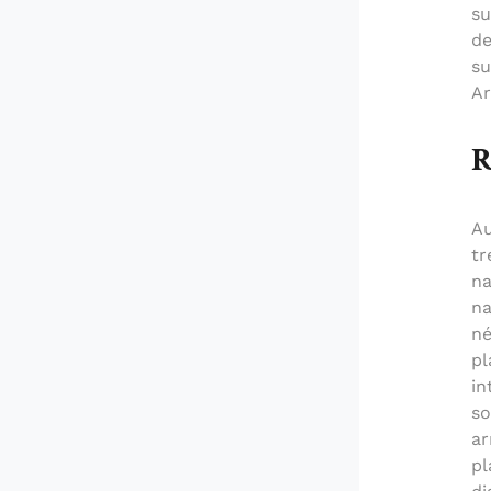
su
de
su
Ar
R
Au
tr
na
na
né
pl
in
so
ar
pl