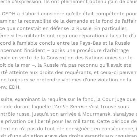
berté d’expression. Ils ont pleinement obtenu gain de caus
 CEDH a d’abord considéré qu’elle était compétente pou
aminer la recevabilité de la demande et le fond de l’affai
ce que contestait en défense la Russie. En particulier,
me si les militants ont reçu une réparation à la suite d’u
cord à l’amiable conclu entre les Pays-Bas et la Russie
ncernant l’incident – après une procédure d’arbitrage
née en vertu de la Convention des Nations unies sur le
oit de la mer –, la Russie n’a pas reconnu qu’il avait été
rté atteinte aux droits des requérants, et ceux-ci peuven
nc toujours se prétendre victimes d’une violation de la
nv. EDH.
suite, examinant la requête sur le fond, la Cour juge que 
riode durant laquelle l’
Arctic
Sunrise
s’est trouvé sous
ntrôle russe, jusqu’à son arrivée à Mourmansk, s’analyse 
e privation de liberté pour les militants. Cette période de
tention n’a pas du tout été consignée ; en conséquence, i
agit d’une violation grave des droits garantis aux requéran