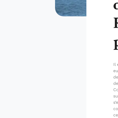
Il
eu
de
de
Co
su
s’
co
ce