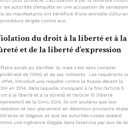
strict pour piraterie. L’accusation a par la suite été modif
r les autorités d’enquête en une accusation de vandalism
is les manifestants ont bénéficié d’une amnistie clôturan
 procédure dirigée contre eux.
iolation du droit à la liberté et à la
ûreté et de la liberté d’expression
affaire aurait pu s’arrêter là, mais c’est sans compter
opiniâtreté de l’ONG et de ses militants. Les requérants o
 effet, introduit une requête contre la Russie devant la
DH en 2014, dans laquelle, invoquant à la fois l’article 5
roit à la liberté et à la sûreté) et l’article 10 (liberté
expression) de la Conv. EDH, ils ont soutenu que leur
restation et leur placement en détention provisoire étaie
bitraires et illégaux, et que les autorités russes avaient
mmis une ingérence illégale dans l’exercice par eux de le