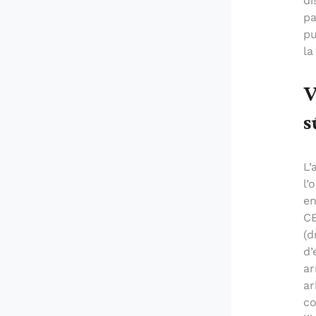
di
pa
pu
la
V
s
L’
l’
en
CE
(d
d’
ar
ar
co