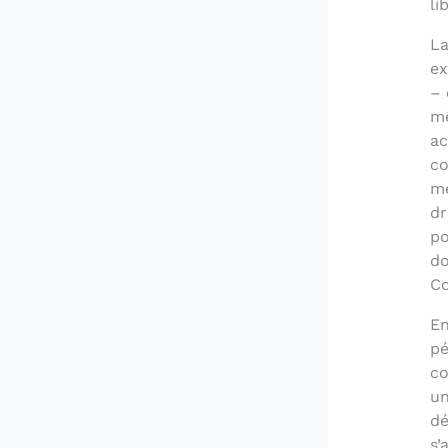
li
La
ex
– 
mê
ac
co
me
dr
po
do
Co
En
pé
co
un
dé
s’