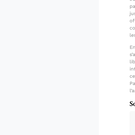
pa
ju
of
co
le
En
s’
li
in
ce
Pa
l’
S