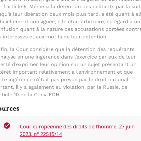
r l’article 5. Même si la détention des militants par la suit
squ’à leur libération deux mois plus tard, a été quant à el
ficiellement consignée, elle était arbitraire, eu égard à un
nfusion quant à la nature des accusations portées contr
s intéressés et aux motifs de leur détention.
fin, la Cour considère que la détention des requérants
analyse en une ingérence dans l’exercice par eux de leur
berté d’exprimer leur opinion sur un sujet présentant un
térêt important relativement à l’environnement et que
tte ingérence n’était pas prévue par le droit national.
rtant, il y a également eu violation, par la Russie, de
article 10 de la Conv. EDH.
ources
Cour européenne des droits de l’homme, 27 juin
2023, n° 22515/14