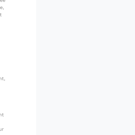
iée
e,
t
nt,
nt
ur