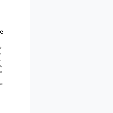
ce
e
e
t
n,
er
ar