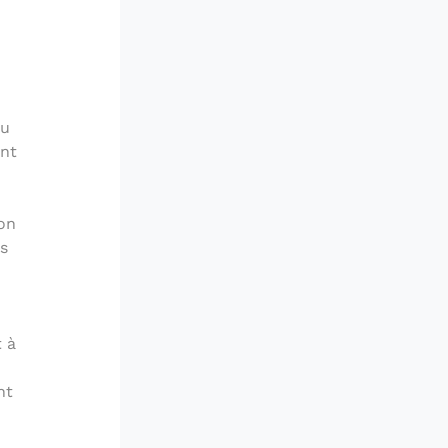
du
ent
ion
s
t à
nt