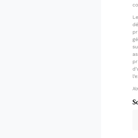
co
Le
dé
pr
gé
su
as
pr
d’
l’
Xa
S