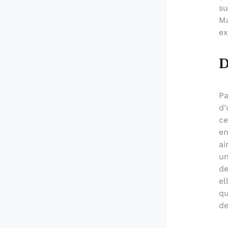
su
Ma
ex
D
Pa
d’
ce
en
ai
un
de
el
qu
de