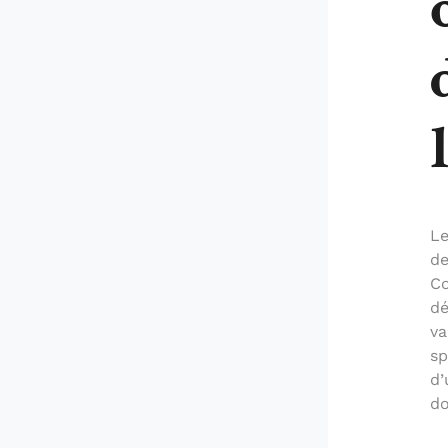
Le
de
Co
dé
va
sp
d’
do