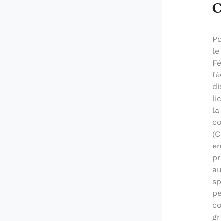
C
Po
le
Fé
fé
di
li
la
co
(C
en
pr
au
sp
pe
co
gr