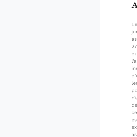
A
Le
ju
as
27
qu
l’
in
d’
le
po
n’
dé
ce
es
ex
as