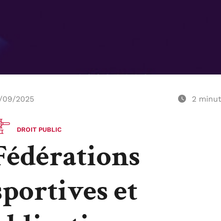
/09/2025
2
minu
DROIT PUBLIC
Fédérations
sportives et