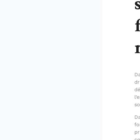
Da
dr
dé
l’
so
Da
fo
pr
co