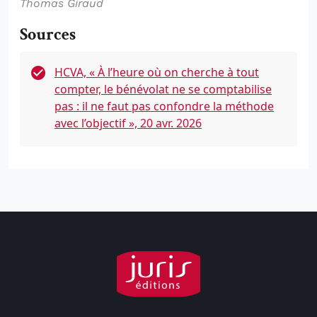
Thomas Giraud
Sources
HCVA, « À l’heure où on cherche à tout
compter, le bénévolat ne se comptabilise
pas : il ne faut pas confondre la méthode
avec l’objectif », 20 avr. 2026