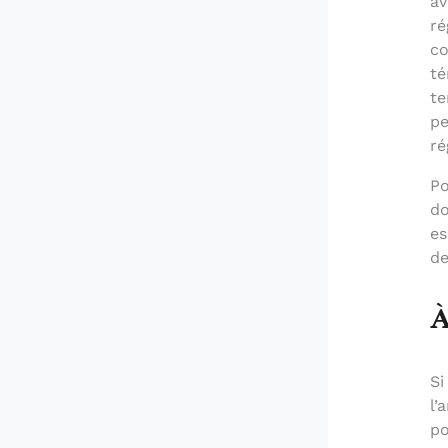
av
ré
co
té
te
pe
ré
Po
do
es
de
À
Si
l’
po