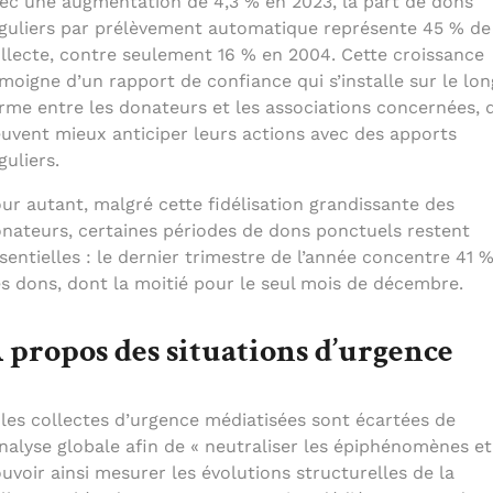
ec une augmentation de 4,3 % en 2023, la part de dons
guliers par prélèvement automatique représente 45 % de
llecte, contre seulement 16 % en 2004. Cette croissance
moigne d’un rapport de confiance qui s’installe sur le lon
rme entre les donateurs et les associations concernées, 
uvent mieux anticiper leurs actions avec des apports
guliers.
ur autant, malgré cette fidélisation grandissante des
nateurs, certaines périodes de dons ponctuels restent
sentielles : le dernier trimestre de l’année concentre 41 
s dons, dont la moitié pour le seul mois de décembre.
 propos des situations d’urgence
 les collectes d’urgence médiatisées sont écartées de
analyse globale afin de « neutraliser les épiphénomènes et
uvoir ainsi mesurer les évolutions structurelles de la