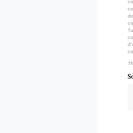
co
co
do
co
Tu
co
d’
co
Th
S