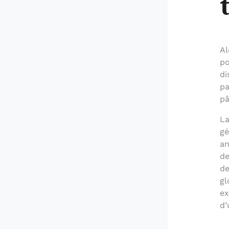
Al
po
di
pa
pâ
La
gé
an
de
de
gl
ex
d’