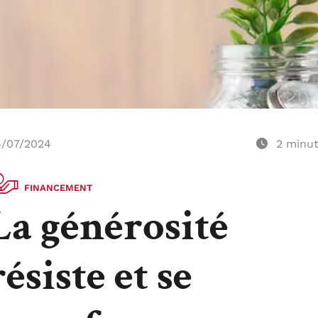
/07/2024
2
minu
FINANCEMENT
La générosité
résiste et se