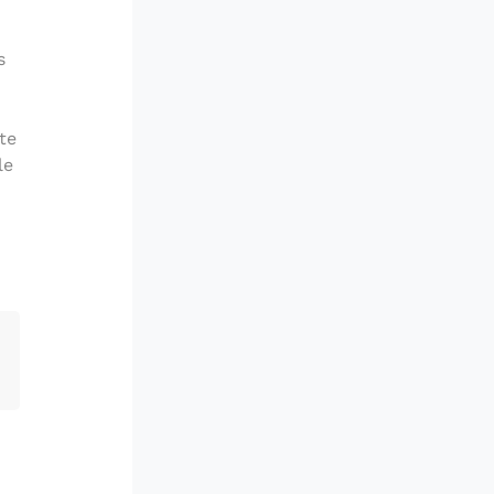
s
te
le