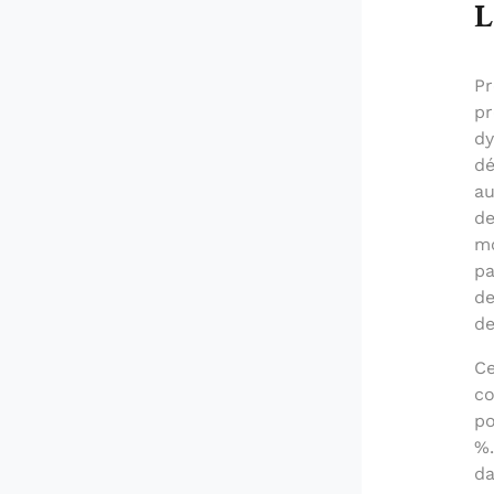
L
Pr
pr
dy
dé
au
de
mo
pa
de
de
Ce
co
po
%.
da