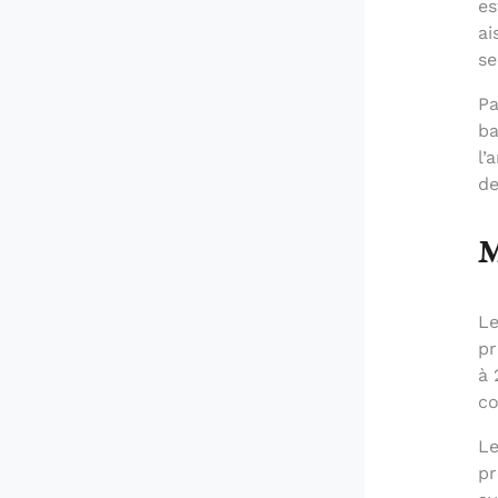
es
ai
se
Pa
ba
l’
de
M
Le
pr
à 
co
Le
pr