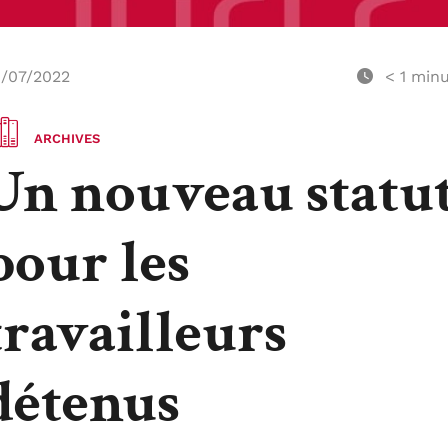
/07/2022
< 1
minu
ARCHIVES
Un nouveau statu
pour les
travailleurs
détenus