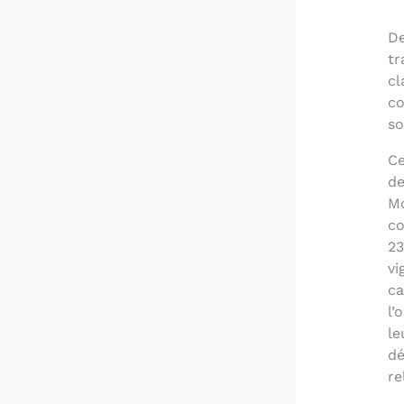
De
tr
cl
co
so
Ce
de
Mo
co
23
vi
ca
l’
le
dé
re