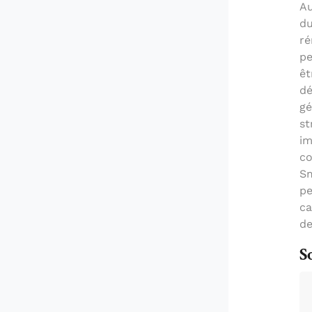
Au
du
ré
pe
êt
dé
gé
st
im
co
Sm
pe
ca
de
S