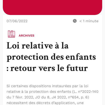
07/06/2022
< 1
minute
ARCHIVES
Loi relative à la
protection des enfants
: retour vers le futur
Si certaines dispositions instaurées par la loi
relative à la protection des enfants (L. n°2022-140
du 7 févr. 2022,
JO
du 8,
JA
2022, n°654, p. 6)
nécessitent des décrets d’application, une