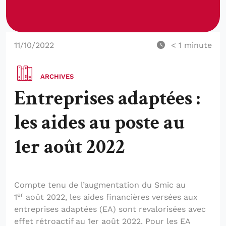
11/10/2022
< 1
minute
ARCHIVES
Entreprises adaptées :
les aides au poste au
1er août 2022
Compte tenu de l’augmentation du Smic au
er
1
août 2022, les aides financières versées aux
entreprises adaptées (EA) sont revalorisées avec
effet rétroactif au 1er août 2022. Pour les EA