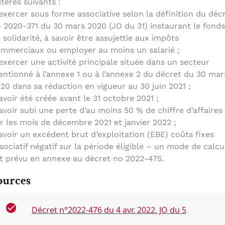
itères suivants :
exercer sous forme associative selon la définition du déc
 2020-371 du 30 mars 2020 (JO du 31) instaurant le fonds
 solidarité, à savoir être assujettie aux impôts
mmerciaux ou employer au moins un salarié ;
exercer une activité principale située dans un secteur
ntionné à l’annexe 1 ou à l’annexe 2 du décret du 30 mar
20 dans sa rédaction en vigueur au 30 juin 2021 ;
avoir été créée avant le 31 octobre 2021 ;
avoir subi une perte d’au moins 50 % de chiffre d’affaires
r les mois de décembre 2021 et janvier 2022 ;
avoir un excédent brut d’exploitation (EBE) coûts fixes
sociatif négatif sur la période éligible – un mode de calcu
t prévu en annexe au décret no 2022-475.
ources
Décret n°2022-476 du 4 avr. 2022, JO du 5