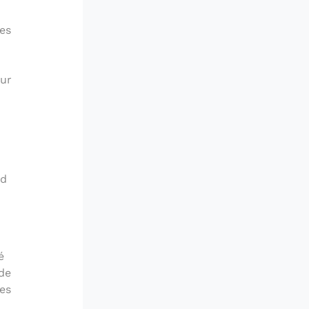
es
eur
n
nd
é
ide
les