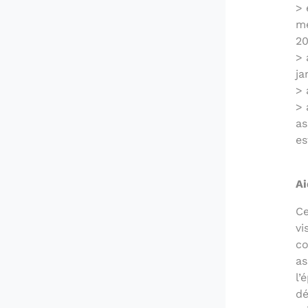
> 
me
20
> 
ja
> 
> 
as
es
Ai
Ce
vi
co
as
l’
dé