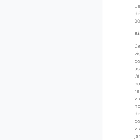
Le
dé
20
Ai
Ce
vi
co
as
l’
co
re
> 
no
de
co
> 
ja