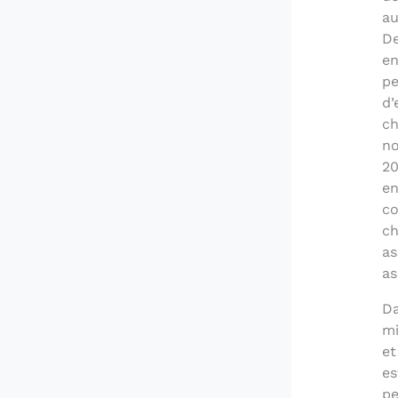
au
De
en
pe
d’
ch
no
20
en
co
ch
as
as
Da
mi
et
es
pe