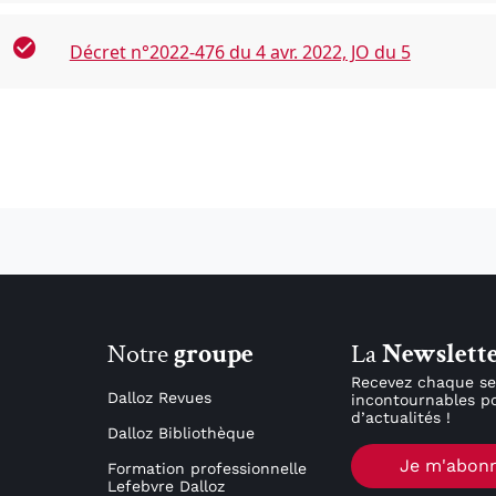
Décret n°2022-476 du 4 avr. 2022, JO du 5
Notre
groupe
La
Newslett
Recevez chaque se
Dalloz Revues
incontournables po
d’actualités !
Dalloz Bibliothèque
Je m'abon
Formation professionnelle
Lefebvre Dalloz