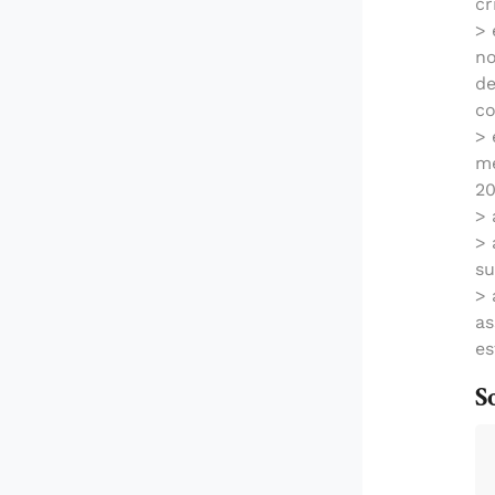
cr
> 
no
de
co
> 
me
20
> 
> 
su
> 
as
es
S