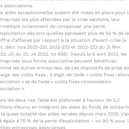
x associations.
s aides exceptionnelles avaient été mises en place pour l
treprises les plus affectées par la crise sanitaire, leur
rmettant notamment de compenser une perte
exploitation dès lors qu’elles perdaient plus de 50 % de l
iffre d’affaires par rapport à la situation d’avant-crise (v.
t. décr. nos 2022-221, 2022-222 et 2022-223 du 21 févr.
22, JO du 22, JA 2022, no 655). Depuis le 6 avril 2022, les
treprises sous forme associative peuvent bénéficier,
mme les autres entreprises, de ces dispositifs de prise e
arge des coûts fixes : il s’agit de l’aide « coûts fixes rebo
sociation » et de l’aide « coûts fixes consolidation
sociation ».
ns les deux cas, l’aide est plafonnée à hauteur de 2,3
llions d’euros en intégrant les aides du fonds de solidarit
 la quasi-totalité des aides versées depuis mars 2020. L’a
t égale à 70 % de la perte d’exploitation – ou 90 % pour 
tites entreprises associatives.