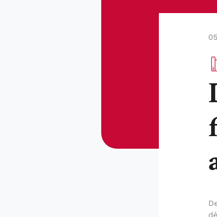
05
De
dé