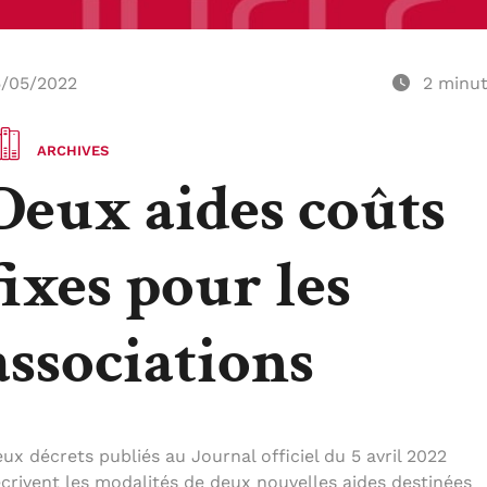
/05/2022
2
minu
ARCHIVES
Deux aides coûts
fixes pour les
associations
ux décrets publiés au Journal officiel du 5 avril 2022
crivent les modalités de deux nouvelles aides destinées