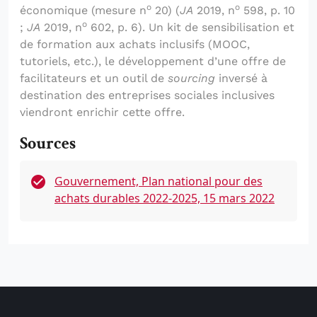
o
o
économique (mesure n
20) (
JA
2019, n
598, p. 10
o
;
JA
2019, n
602, p. 6). Un kit de sensibilisation et
de formation aux achats inclusifs (MOOC,
tutoriels, etc.), le développement d’une offre de
facilitateurs et un outil de
sourcing
inversé à
destination des entreprises sociales inclusives
viendront enrichir cette offre.
Sources
Gouvernement, Plan national pour des
achats durables 2022-2025, 15 mars 2022